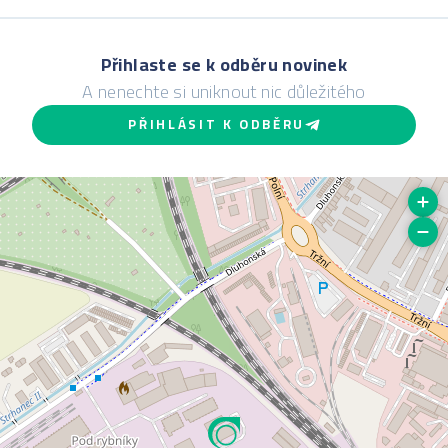
Přihlaste se k odběru novinek
A nenechte si uniknout nic důležitého
PŘIHLÁSIT K ODBĚRU