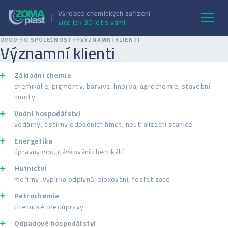
Výrobce chemických zařízení
více jak 30 let s vámi
ÚVOD
O SPOLEČNOSTI
VÝZNAMNÍ KLIENTI
Významní klienti
Základní chemie
chemikálie, pigmenty, barviva, hnojiva, agrochemie, stavební
hmoty
Vodní hospodářství
vodárny, čistírny odpadních hmot, neutralizační stanice
Energetika
úpravny vod, dávkování chemikálií
Hutnictví
mořírny, vypírka odplynů, eloxování, fosfatizace
Petrochemie
chemické předúpravy
Odpadové hospodářství