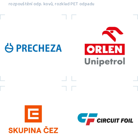
rozpouštění odp. kovů, rozklad PET odpadu