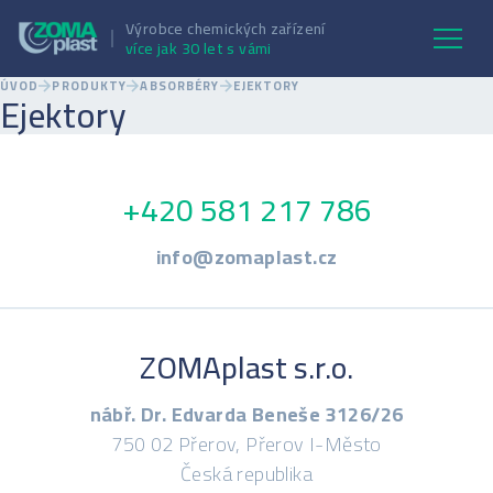
Výrobce chemických zařízení
více jak 30 let s vámi
ÚVOD
PRODUKTY
ABSORBÉRY
EJEKTORY
Ejektory
+420 581 217 786
info@zomaplast.cz
ZOMAplast s.r.o.
nábř. Dr. Edvarda Beneše 3126/26
750 02 Přerov, Přerov I-Město
Česká republika