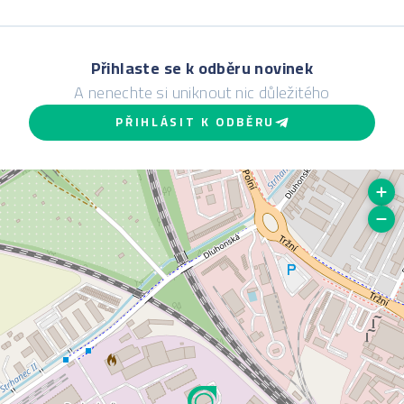
Přihlaste se k odběru novinek
A nenechte si uniknout nic důležitého
PŘIHLÁSIT K ODBĚRU