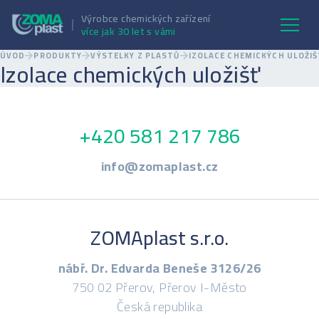
Výrobce chemických zařízení
více jak 30 let s vámi
ÚVOD
PRODUKTY
VÝSTELKY Z PLASTŮ
IZOLACE CHEMICKÝCH ULOŽIŠ
Izolace chemických uložišť
+420 581 217 786
info@zomaplast.cz
ZOMAplast s.r.o.
nábř. Dr. Edvarda Beneše 3126/26
750 02 Přerov, Přerov I-Město
Česká republika