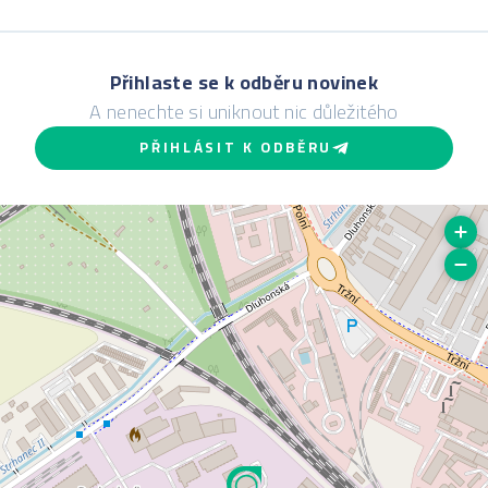
Přihlaste se k odběru novinek
A nenechte si uniknout nic důležitého
PŘIHLÁSIT K ODBĚRU