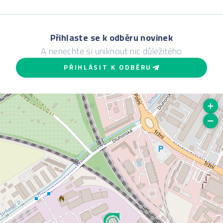
Přihlaste se k odběru novinek
A nenechte si uniknout nic důležitého
PŘIHLÁSIT K ODBĚRU