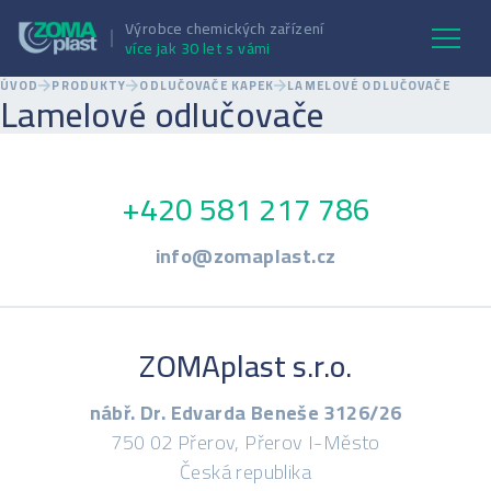
Výrobce chemických zařízení
více jak 30 let s vámi
ÚVOD
PRODUKTY
ODLUČOVAČE KAPEK
LAMELOVÉ ODLUČOVAČE
Lamelové odlučovače
+420 581 217 786
info@zomaplast.cz
ZOMAplast s.r.o.
nábř. Dr. Edvarda Beneše 3126/26
750 02 Přerov, Přerov I-Město
Česká republika