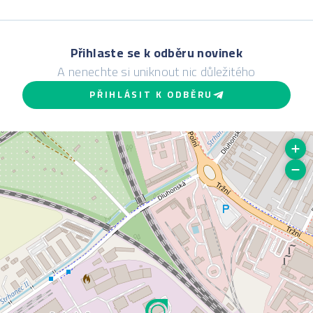
Přihlaste se k odběru novinek
A nenechte si uniknout nic důležitého
PŘIHLÁSIT K ODBĚRU