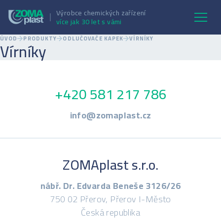
Výrobce chemických zařízení
více jak 30 let s vámi
ÚVOD
PRODUKTY
ODLUČOVAČE KAPEK
VÍRNÍKY
Vírníky
+420 581 217 786
info@zomaplast.cz
ZOMAplast s.r.o.
nábř. Dr. Edvarda Beneše 3126/26
750 02 Přerov, Přerov I-Město
Česká republika